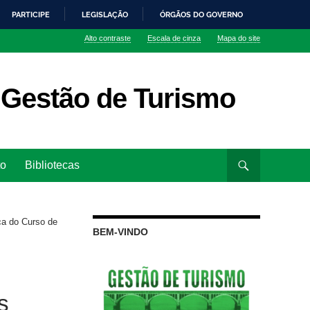
PARTICIPE
LEGISLAÇÃO
ÓRGÃOS DO GOVERNO
Alto contraste
Escala de cinza
Mapa do site
 Gestão de Turismo
to
Bibliotecas
a do Curso de
BEM-VINDO
s