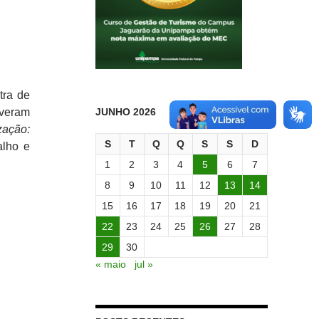
tra de
veram
JUNHO 2026
zação:
S
T
Q
Q
S
S
D
alho e
1
2
3
4
5
6
7
8
9
10
11
12
13
14
15
16
17
18
19
20
21
22
23
24
25
26
27
28
29
30
« maio
jul »