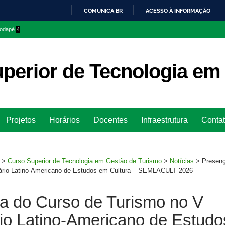
COMUNICA BR
ACESSO À INFORMAÇÃO
IR
 rodapé
4
PARA
O
CONTEÚDO
perior de Tecnologia em
Ir
Projetos
Horários
Docentes
Infraestrutura
Conta
para
rodapé
>
Curso Superior de Tecnologia em Gestão de Turismo
>
Notícias
>
Presenç
ário Latino-Americano de Estudos em Cultura – SEMLACULT 2026
a do Curso de Turismo no V
io Latino-Americano de Estudo