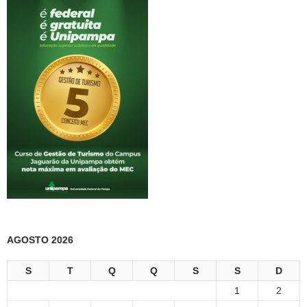
AGOSTO 2026
S
T
Q
Q
S
S
D
1
2