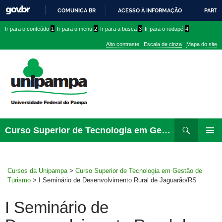
COMUNICA BR
ACESSO À INFORMAÇÃO
PARTI
IR
Ir
Ir
Ir
Ir para o conteúdo
1
Ir para o menu
2
Ir para a busca
3
Ir para o rodapé
4
PARA
para
para
para
O
Alto contraste
Escala de cinza
Mapa do site
CONTEÚDO
conteúdo
menu
menu
superior
lateral
Pesquisar
Ir
Curso Superior de Tecnologia em Gestão de Turismo
para
MENU
rodapé
PRINCI
Cursos da Unipampa
>
Curso Superior de Tecnologia em Gestão de
Turismo
>
I Seminário de Desenvolvimento Rural de Jaguarão/RS
I Seminário de