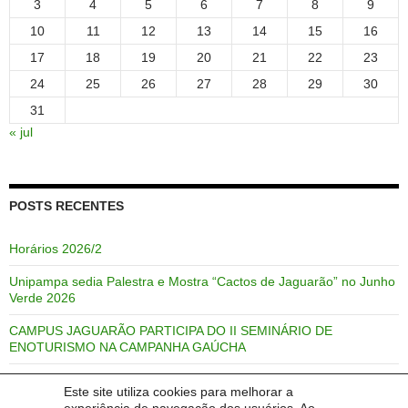
3
4
5
6
7
8
9
10
11
12
13
14
15
16
17
18
19
20
21
22
23
24
25
26
27
28
29
30
31
« jul
POSTS RECENTES
Horários 2026/2
Unipampa sedia Palestra e Mostra “Cactos de Jaguarão” no Junho
Verde 2026
CAMPUS JAGUARÃO PARTICIPA DO II SEMINÁRIO DE
ENOTURISMO NA CAMPANHA GAÚCHA
Professor Alan Dutra de Melo publica trabalho na revista Revista
Este site utiliza cookies para melhorar a
TIP (Trabajos de Investigación en Paradiplomacia).