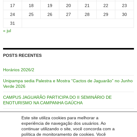
17
18
19
20
21
22
23
24
25
26
27
28
29
30
31
« jul
POSTS RECENTES
Horários 2026/2
Unipampa sedia Palestra e Mostra “Cactos de Jaguarão” no Junho
Verde 2026
CAMPUS JAGUARÃO PARTICIPA DO II SEMINÁRIO DE
ENOTURISMO NA CAMPANHA GAÚCHA
Professor Alan Dutra de Melo publica trabalho na revista Revista
Este site utiliza cookies para melhorar a
TIP (Trabajos de Investigación en Paradiplomacia).
experiência de navegação dos usuários. Ao
continuar utilizando o site, você concorda com a
Comunicado de adiamento da Festa Junina Arraiá Universitário.
política de monitoramento de cookies. Você