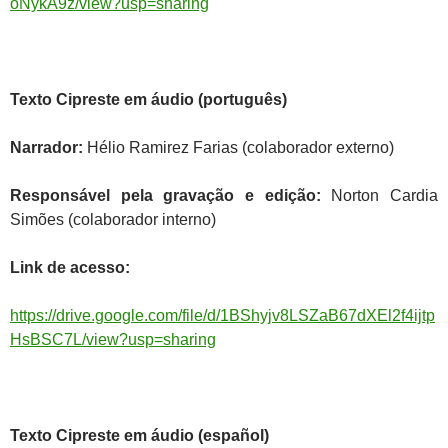
oNykA9z/view?usp=sharing
Texto Cipreste em áudio (português)
Narrador:
Hélio Ramirez Farias (colaborador externo)
Responsável pela gravação e edição:
Norton Cardia
Simões (colaborador interno)
Link de acesso:
https://drive.google.com/file/d/1BShyjv8LSZaB67dXEl2f4ijtp
HsBSC7L/view?usp=sharing
Texto Cipreste em áudio (español)