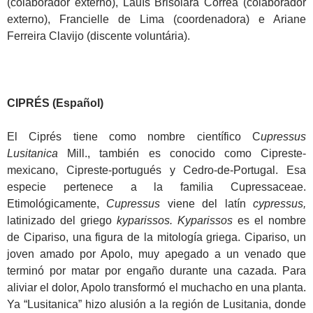
(colaborador externo), Lauís Brisolara Corrêa (colaborador
externo), Francielle de Lima (coordenadora) e Ariane
Ferreira Clavijo (discente voluntária).
CIPRÉS (Español)
El Ciprés tiene como nombre científico C
upressus
Lusitanica
Mill., también es conocido como Cipreste-
mexicano, Cipreste-portugués y Cedro-de-Portugal. Esa
especie pertenece a la familia Cupressaceae.
Etimológicamente,
Cupressus
viene del latín
cypressus,
latinizado del griego
kyparissos. Kyparissos
es el nombre
de Cipariso, una figura de la mitología griega. Cipariso, un
joven amado por Apolo, muy apegado a un venado que
terminó por matar por engaño durante una cazada. Para
aliviar el dolor, Apolo transformó el muchacho en una planta.
Ya “Lusitanica” hizo alusión a la región de Lusitania, donde