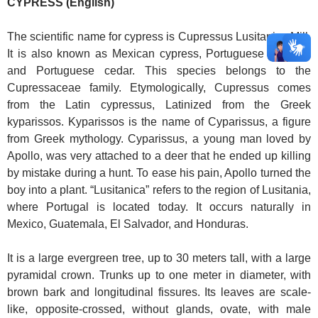
CYPRESS (English)
The scientific name for cypress is Cupressus Lusitanica Mill.
It is also known as Mexican cypress, Portuguese cypress,
and Portuguese cedar. This species belongs to the
Cupressaceae family. Etymologically, Cupressus comes
from the Latin cypressus, Latinized from the Greek
kyparissos. Kyparissos is the name of Cyparissus, a figure
from Greek mythology. Cyparissus, a young man loved by
Apollo, was very attached to a deer that he ended up killing
by mistake during a hunt. To ease his pain, Apollo turned the
boy into a plant. “Lusitanica” refers to the region of Lusitania,
where Portugal is located today. It occurs naturally in
Mexico, Guatemala, El Salvador, and Honduras.
It is a large evergreen tree, up to 30 meters tall, with a large
pyramidal crown. Trunks up to one meter in diameter, with
brown bark and longitudinal fissures. Its leaves are scale-
like, opposite-crossed, without glands, ovate, with male