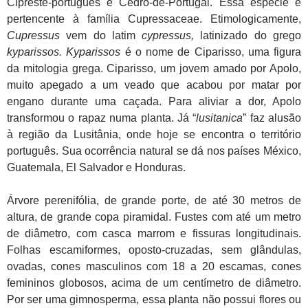
Cipreste-português e Cedro-de-Portugal. Essa espécie é
pertencente à família Cupressaceae. Etimologicamente,
Cupressus
vem do latim
cypressus,
latinizado do grego
kyparissos. Kyparissos
é o nome de Ciparisso, uma figura
da mitologia grega. Ciparisso, um jovem amado por Apolo,
muito apegado a um veado que acabou por matar por
engano durante uma caçada. Para aliviar a dor, Apolo
transformou o rapaz numa planta. Já “
lusitanica
” faz alusão
à região da Lusitânia, onde hoje se encontra o território
português. Sua ocorrência natural se dá nos países México,
Guatemala, El Salvador e Honduras.
Árvore perenifólia, de grande porte, de até 30 metros de
altura, de grande copa piramidal. Fustes com até um metro
de diâmetro, com casca marrom e fissuras longitudinais.
Folhas escamiformes, oposto-cruzadas, sem glândulas,
ovadas, cones masculinos com 18 a 20 escamas, cones
femininos globosos, acima de um centímetro de diâmetro.
Por ser uma gimnosperma, essa planta não possui flores ou