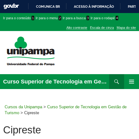
COMUNICA BR
ACESSO À INFORMAÇÃO
PARTI
IR
Ir
Ir
Ir
Ir para o conteúdo
1
Ir para o menu
2
Ir para a busca
3
Ir para o rodapé
4
PARA
para
para
para
O
Alto contraste
Escala de cinza
Mapa do site
CONTEÚDO
conteúdo
menu
menu
superior
lateral
Pesquisar
Ir
Curso Superior de Tecnologia em Gestão de Turismo
para
MENU
rodapé
PRINCI
Cursos da Unipampa
>
Curso Superior de Tecnologia em Gestão de
Turismo
>
Cipreste
Cipreste