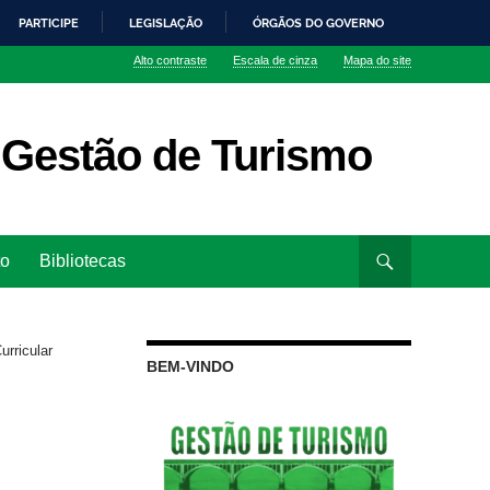
PARTICIPE
LEGISLAÇÃO
ÓRGÃOS DO GOVERNO
Alto contraste
Escala de cinza
Mapa do site
 Gestão de Turismo
to
Bibliotecas
urricular
BEM-VINDO