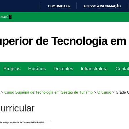
COMUNICA BR
ACESSO À INFORMAÇÃO
IR
 rodapé
4
PARA
O
CONTEÚDO
perior de Tecnologia em
Ir
Projetos
Horários
Docentes
Infraestrutura
Conta
para
rodapé
>
Curso Superior de Tecnologia em Gestão de Turismo
>
O Curso
>
Grade C
rricular