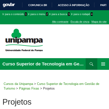
COMUNICA BR
ACESSO À INFORMAÇÃO
PARTI
IR
Ir
Ir
Ir
Ir para o conteúdo
1
Ir para o menu
2
Ir para a busca
3
Ir para o rodapé
4
PARA
para
para
para
O
Alto contraste
Escala de cinza
Mapa do site
CONTEÚDO
conteúdo
menu
menu
superior
lateral
Pesquisar
Ir
Curso Superior de Tecnologia em Gestão de Turismo
para
MENU
rodapé
PRINCI
Cursos da Unipampa
>
Curso Superior de Tecnologia em Gestão de
Turismo
>
Páginas Fixas
>
Projetos
Projetos