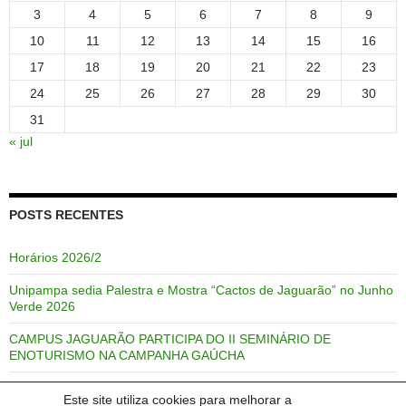
3
4
5
6
7
8
9
10
11
12
13
14
15
16
17
18
19
20
21
22
23
24
25
26
27
28
29
30
31
« jul
POSTS RECENTES
Horários 2026/2
Unipampa sedia Palestra e Mostra “Cactos de Jaguarão” no Junho
Verde 2026
CAMPUS JAGUARÃO PARTICIPA DO II SEMINÁRIO DE
ENOTURISMO NA CAMPANHA GAÚCHA
Professor Alan Dutra de Melo publica trabalho na revista Revista
Este site utiliza cookies para melhorar a
TIP (Trabajos de Investigación en Paradiplomacia).