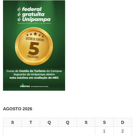
AGOSTO 2026
S
T
Q
Q
S
S
D
1
2