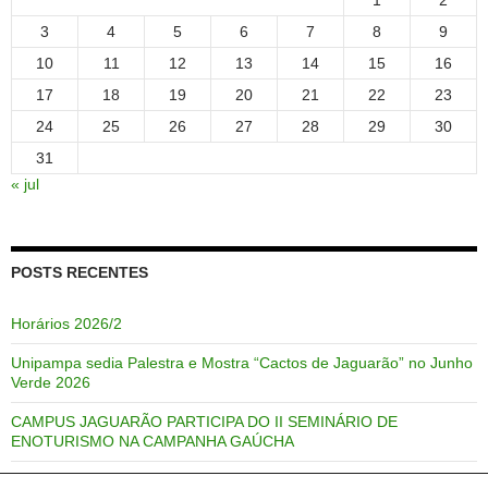
1
2
3
4
5
6
7
8
9
10
11
12
13
14
15
16
17
18
19
20
21
22
23
24
25
26
27
28
29
30
31
« jul
POSTS RECENTES
Horários 2026/2
Unipampa sedia Palestra e Mostra “Cactos de Jaguarão” no Junho
Verde 2026
CAMPUS JAGUARÃO PARTICIPA DO II SEMINÁRIO DE
ENOTURISMO NA CAMPANHA GAÚCHA
Professor Alan Dutra de Melo publica trabalho na revista Revista