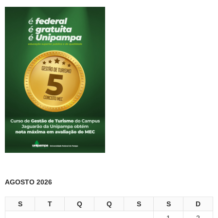
AGOSTO 2026
S
T
Q
Q
S
S
D