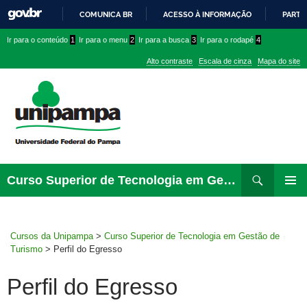
COMUNICA BR
ACESSO À INFORMAÇÃO
PARTI
IR
Ir
Ir
Ir
Ir para o conteúdo
1
Ir para o menu
2
Ir para a busca
3
Ir para o rodapé
4
PARA
para
para
para
O
Alto contraste
Escala de cinza
Mapa do site
CONTEÚDO
conteúdo
menu
menu
superior
lateral
Pesquisar
Ir
Curso Superior de Tecnologia em Gestão de Turismo
para
MENU
rodapé
PRINCI
Cursos da Unipampa
>
Curso Superior de Tecnologia em Gestão de
Turismo
>
Perfil do Egresso
Perfil do Egresso