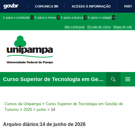
COMUNICA BR
ACESSO À INFORMAÇÃO
PARTI
IR
Ir
Ir
Ir
Ir para o conteúdo
1
Ir para o menu
2
Ir para a busca
3
Ir para o rodapé
4
PARA
para
para
para
O
Alto contraste
Escala de cinza
Mapa do site
CONTEÚDO
conteúdo
menu
menu
superior
lateral
Pesquisar
Ir
Curso Superior de Tecnologia em Gestão de Turismo
para
MENU
rodapé
PRINCI
Cursos da Unipampa
>
Curso Superior de Tecnologia em Gestão de
Turismo
>
2026
>
junho
>
14
Arquivo diários:14 de junho de 2026