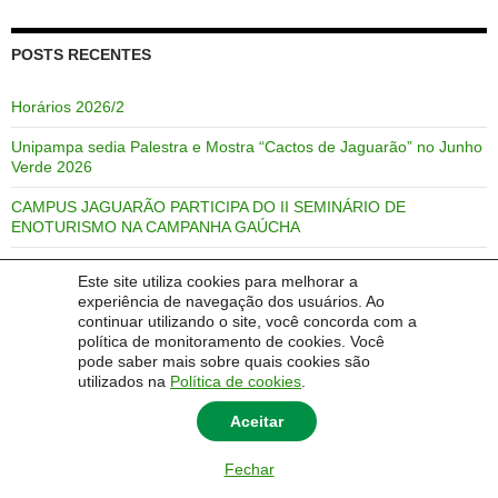
POSTS RECENTES
Horários 2026/2
Unipampa sedia Palestra e Mostra “Cactos de Jaguarão” no Junho
Verde 2026
CAMPUS JAGUARÃO PARTICIPA DO II SEMINÁRIO DE
ENOTURISMO NA CAMPANHA GAÚCHA
Professor Alan Dutra de Melo publica trabalho na revista Revista
Este site utiliza cookies para melhorar a
TIP (Trabajos de Investigación en Paradiplomacia).
experiência de navegação dos usuários. Ao
continuar utilizando o site, você concorda com a
Comunicado de adiamento da Festa Junina Arraiá Universitário.
política de monitoramento de cookies. Você
pode saber mais sobre quais cookies são
utilizados na
Política de cookies
.
Aceitar
Fechar
© 2014 Universidade Federal do Pampa - UNIPAMPA