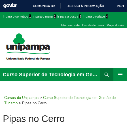
COMUNICA BR
ACESSO À INFORMAÇÃO
PARTI
IR
Ir
Ir
Ir
Ir para o conteúdo
1
Ir para o menu
2
Ir para a busca
3
Ir para o rodapé
4
PARA
para
para
para
O
Alto contraste
Escala de cinza
Mapa do site
CONTEÚDO
conteúdo
menu
menu
superior
lateral
Pesquisar
Ir
Curso Superior de Tecnologia em Gestão de Turismo
para
MENU
rodapé
PRINCI
Cursos da Unipampa
>
Curso Superior de Tecnologia em Gestão de
Turismo
>
Pipas no Cerro
Pipas no Cerro