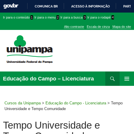
COMUNICA BR
ACESSO À INFORMAÇÃO
PARTI
IR
Ir
Ir
Ir
Ir para o conteúdo
1
Ir para o menu
2
Ir para a busca
3
Ir para o rodapé
4
PARA
para
para
para
O
Alto contraste
Escala de cinza
Mapa do site
CONTEÚDO
conteúdo
menu
menu
superior
lateral
Pesquisar
Ir
Educação do Campo – Licenciatura
para
MENU
rodapé
PRINCI
Cursos da Unipampa
>
Educação do Campo - Licenciatura
>
Tempo
Universidade e Tempo Comunidade
Tempo Universidade e