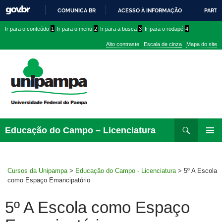
COMUNICA BR
ACESSO À INFORMAÇÃO
PARTI
IR
Ir
Ir
Ir
Ir para o conteúdo
1
Ir para o menu
2
Ir para a busca
3
Ir para o rodapé
4
PARA
para
para
para
O
Alto contraste
Escala de cinza
Mapa do site
CONTEÚDO
conteúdo
menu
menu
superior
lateral
Pesquisar
Ir
Educação do Campo – Licenciatura
para
MENU
rodapé
PRINCI
Cursos da Unipampa
>
Educação do Campo - Licenciatura
>
5º A Escola
como Espaço Emancipatório
5º A Escola como Espaço