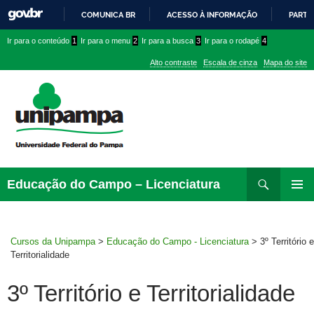
COMUNICA BR
ACESSO À INFORMAÇÃO
PARTI
IR
Ir
Ir
Ir
Ir para o conteúdo
1
Ir para o menu
2
Ir para a busca
3
Ir para o rodapé
4
PARA
para
para
para
O
Alto contraste
Escala de cinza
Mapa do site
CONTEÚDO
conteúdo
menu
menu
superior
lateral
Pesquisar
Ir
Educação do Campo – Licenciatura
para
MENU
rodapé
PRINCI
Cursos da Unipampa
>
Educação do Campo - Licenciatura
>
3º Território e
Territorialidade
3º Território e Territorialidade