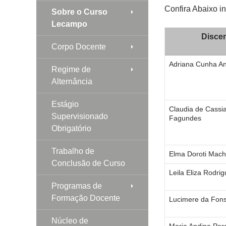
Confira Abaixo i
Sobre o Curso
Lecampo
Disce
Corpo Docente
Adriana Cunha An
Regime de
Alternância
Estágio
Claudia de Cassi
Supervisionado
Fagundes
Obrigatório
Trabalho de
Elma Doroti Mach
Conclusão de Curso
Leila Eliza Rodri
Programas de
Formação Docente
Lucimere da Fon
Núcleo de
Maria Andina Per