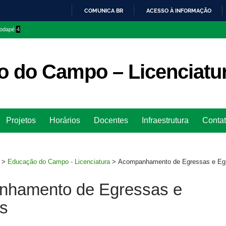
COMUNICA BR
ACESSO À INFORMAÇÃO
IR
 rodapé
4
PARA
O
CONTEÚDO
 do Campo – Licenciatu
Ir
Projetos
Horários
Docentes
Infraestrutura
Conta
para
rodapé
>
Educação do Campo - Licenciatura
>
Acompanhamento de Egressas e Eg
hamento de Egressas e
s