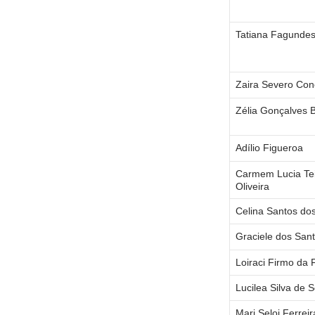
Tatiana Fagunde
Zaira Severo Con
Zélia Gonçalves B
Adílio Figueroa
Carmem Lucia Tei
Oliveira
Celina Santos do
Graciele dos San
Loiraci Firmo da 
Lucilea Silva de 
Mari Seloi Ferreir