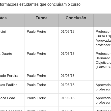
nformações estudantes que concluíram o curso:
ntes
Turma
Conclusão
cini
Paulo Freire
01/06/18
Professor
Cursa Esp
Aprovada 
professor
a Duarte
Paulo Freire
01/06/18
Professor
Bernardo
Objetiva 
(Edital 0
ado Pereira
Paulo Freire
01/06/18
gues Padilha
Paulo Freire
01/06/18
Aprovada 
professor
seca Leão
Paulo Freire
01/06/18
Aprovada 
professor
eira Gonçalves
Paulo Freire
01/06/18
Professor