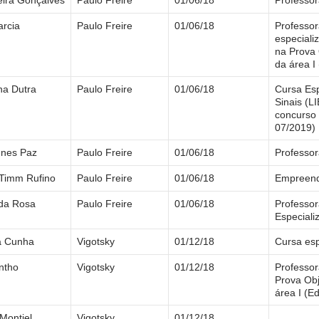
arcia
Paulo Freire
01/06/18
Professo
especiali
na Prova 
da área I
na Dutra
Paulo Freire
01/06/18
Cursa Esp
Sinais (L
concurso 
07/2019)
unes Paz
Paulo Freire
01/06/18
Professor
 Timm Rufino
Paulo Freire
01/06/18
Empreende
da Rosa
Paulo Freire
01/06/18
Professo
Especial
ra Cunha
Vigotsky
01/12/18
Cursa esp
intho
Vigotsky
01/12/18
Professo
Prova Obj
área I (Ed
Montiel
Vigotsky
01/12/18