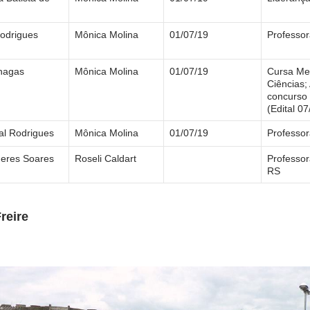
Rodrigues
Mônica Molina
01/07/19
Professo
Chagas
Mônica Molina
01/07/19
Cursa Mes
Ciências;
concurso 
(Edital 0
al Rodrigues
Mônica Molina
01/07/19
Professo
eres Soares
Roseli Caldart
Professor
RS
reire