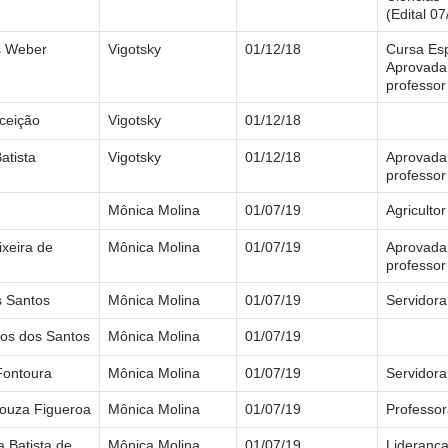
(Edital 0
s Weber
Vigotsky
01/12/18
Cursa Esp
Aprovada 
professor
ceição
Vigotsky
01/12/18
atista
Vigotsky
01/12/18
Aprovada 
professor
Mônica Molina
01/07/19
Agricultor
xeira de
Mônica Molina
01/07/19
Aprovada 
professor
s Santos
Mônica Molina
01/07/19
Servidora
tos dos Santos
Mônica Molina
01/07/19
Fontoura
Mônica Molina
01/07/19
Servidora
Souza Figueroa
Mônica Molina
01/07/19
Professo
a Batista de
Mônica Molina
01/07/19
Liderança