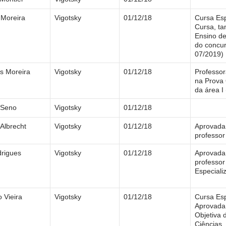
 Moreira
Vigotsky
01/12/18
Cursa Esp
Cursa, ta
Ensino de
do concur
07/2019)
s Moreira
Vigotsky
01/12/18
Professo
na Prova 
da área I
 Seno
Vigotsky
01/12/18
 Albrecht
Vigotsky
01/12/18
Aprovada 
professor
drigues
Vigotsky
01/12/18
Aprovada 
professor
Especial
 Vieira
Vigotsky
01/12/18
Cursa Esp
Aprovada
Objetiva 
Ciências