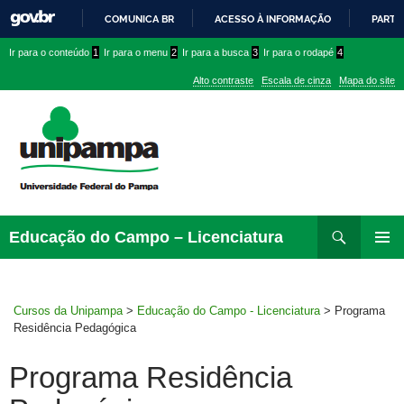
COMUNICA BR
ACESSO À INFORMAÇÃO
PARTI
IR
Ir
Ir
Ir
Ir para o conteúdo
1
Ir para o menu
2
Ir para a busca
3
Ir para o rodapé
4
PARA
para
para
para
O
Alto contraste
Escala de cinza
Mapa do site
CONTEÚDO
conteúdo
menu
menu
superior
lateral
Pesquisar
Ir
Educação do Campo – Licenciatura
para
MENU
rodapé
PRINCI
Cursos da Unipampa
>
Educação do Campo - Licenciatura
>
Programa
Residência Pedagógica
Programa Residência