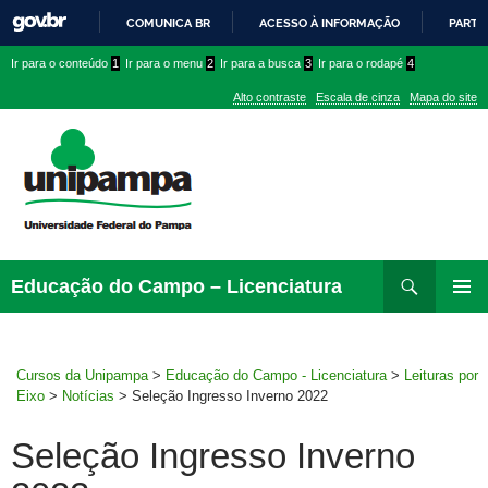
COMUNICA BR
ACESSO À INFORMAÇÃO
PARTI
IR
Ir
Ir
Ir
Ir para o conteúdo
1
Ir para o menu
2
Ir para a busca
3
Ir para o rodapé
4
PARA
para
para
para
O
Alto contraste
Escala de cinza
Mapa do site
CONTEÚDO
conteúdo
menu
menu
superior
lateral
Pesquisar
Ir
Educação do Campo – Licenciatura
para
MENU
rodapé
PRINCI
Cursos da Unipampa
>
Educação do Campo - Licenciatura
>
Leituras por
Eixo
>
Notícias
>
Seleção Ingresso Inverno 2022
Seleção Ingresso Inverno