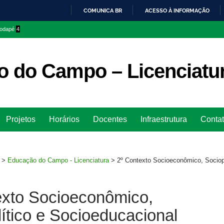
COMUNICA BR
ACESSO À INFORMAÇÃO
IR
 rodapé
4
PARA
O
CONTEÚDO
 do Campo – Licenciatu
Ir
Projetos
Horários
Docentes
Infraestrutura
Conta
para
rodapé
>
Educação do Campo - Licenciatura
>
2º Contexto Socioeconômico, Sociopo
exto Socioeconômico,
ítico e Socioeducacional