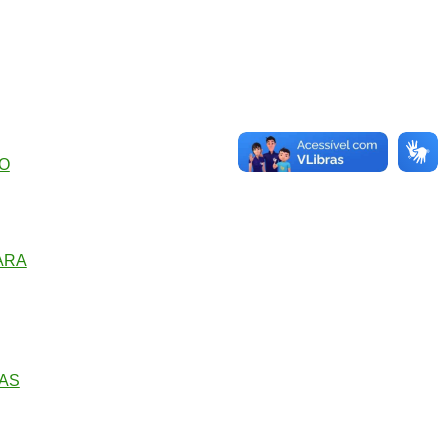
O
ARA
DAS