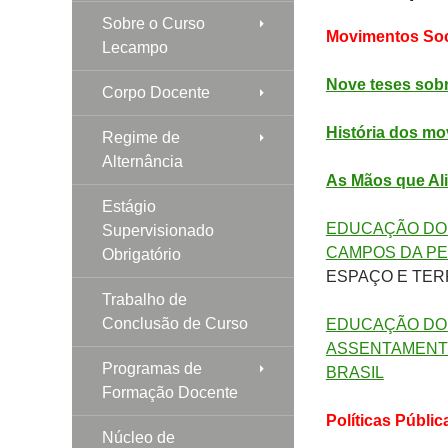
Sobre o Curso
Movimentos Soc
Lecampo
Nove teses sob
Corpo Docente
História dos m
Regime de
Alternância
As Mãos que Alim
Estágio
EDUCAÇÃO DO 
Supervisionado
CAMPOS DA PE
Obrigatório
ESPAÇO E TER
Trabalho de
Conclusão de Curso
EDUCAÇÃO DO 
ASSENTAMENTO
Programas de
BRASIL
Formação Docente
Políticas Públi
Núcleo de