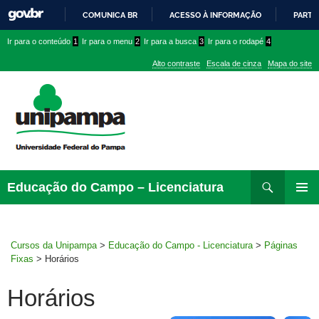
COMUNICA BR
ACESSO À INFORMAÇÃO
PARTI
IR
Ir
Ir
Ir
Ir para o conteúdo
1
Ir para o menu
2
Ir para a busca
3
Ir para o rodapé
4
PARA
para
para
para
O
Alto contraste
Escala de cinza
Mapa do site
CONTEÚDO
conteúdo
menu
menu
superior
lateral
Pesquisar
Ir
Educação do Campo – Licenciatura
para
MENU
rodapé
PRINCI
Cursos da Unipampa
>
Educação do Campo - Licenciatura
>
Páginas
Fixas
>
Horários
Horários