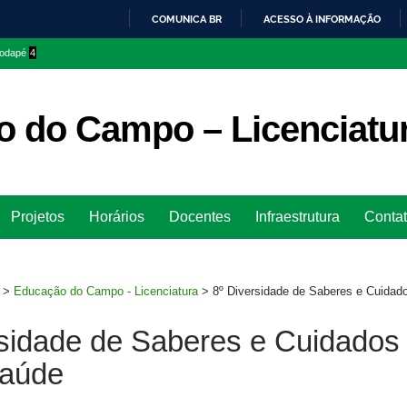
COMUNICA BR
ACESSO À INFORMAÇÃO
IR
 rodapé
4
PARA
O
CONTEÚDO
 do Campo – Licenciatu
Ir
Projetos
Horários
Docentes
Infraestrutura
Conta
para
rodapé
>
Educação do Campo - Licenciatura
>
8º Diversidade de Saberes e Cuida
rsidade de Saberes e Cuidados
aúde