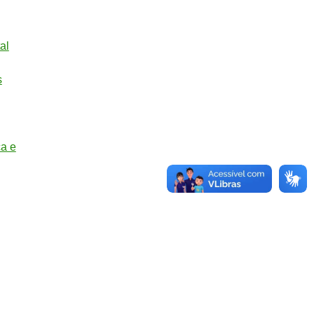
al
s
ca e