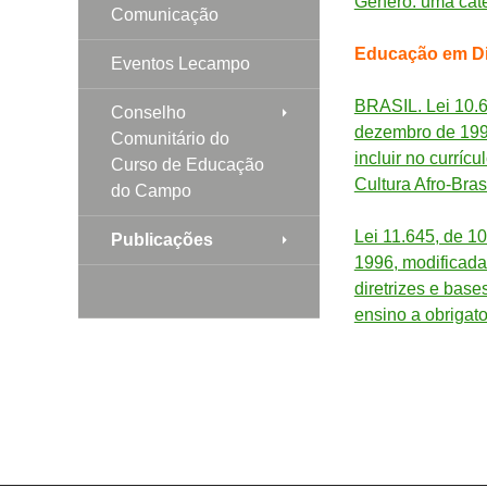
Gênero: uma categ
Comunicação
Educação em D
Eventos Lecampo
BRASIL. Lei 10.63
Conselho
dezembro de 1996
Comunitário do
incluir no curríc
Curso de Educação
Cultura Afro-Bras
do Campo
Lei 11.645, de 1
Publicações
1996, modificada
diretrizes e base
ensino a obrigato