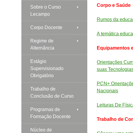
Corpo e Saúde
Sobre o Curso
Lecampo
Rumos da educaç
Corpo Docente
A temática educa
Regime de
Alternância
Equipamentos e
Estágio
Orientações Curr
Supervisionado
suas Tecnologia
Obrigatório
PCN+ Orientaçõe
Trabalho de
Nacionais
Conclusão de Curso
Leituras De Físic
Programas de
Formação Docente
Trabalho de Con
Núcleo de