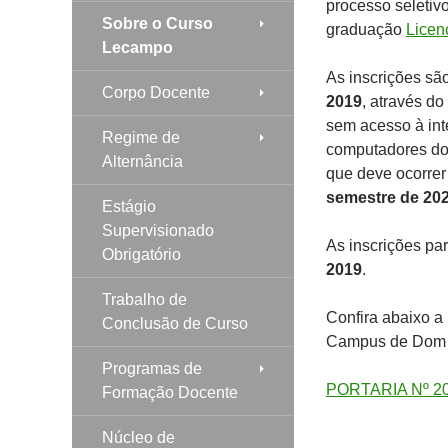
processo seletiv
Sobre o Curso
graduação
Licen
Lecampo
As inscrições são
Corpo Docente
2019
, através do
sem acesso à inte
Regime de
computadores d
Alternância
que deve ocorrer
semestre de 20
Estágio
Supervisionado
As inscrições pa
Obrigatório
2019
.
Trabalho de
Confira abaixo a
Conclusão de Curso
Campus de Dom P
Programas de
PORTARIA Nº 2
Formação Docente
Núcleo de