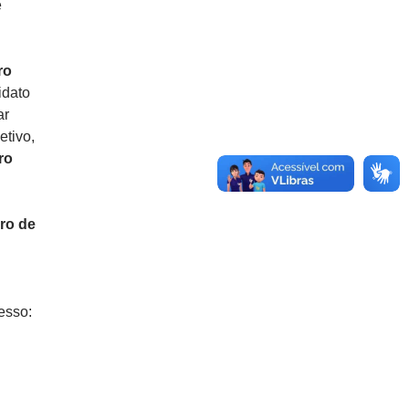
e
ro
idato
ar
etivo,
ro
ro de
esso: