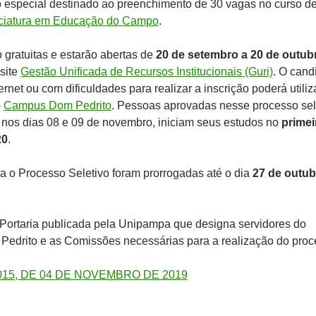
o especial destinado ao preenchimento de 30 vagas no curso d
ciatura em Educação do Campo
.
 gratuitas e estarão abertas de
20 de setembro a 20 de outub
 site
Gestão Unificada de Recursos Institucionais (Guri)
. O cand
rnet ou com dificuldades para realizar a inscrição poderá utiliz
o
Campus Dom Pedrito
. Pessoas aprovadas nesse processo sel
 nos dias 08 e 09 de novembro, iniciam seus estudos no
primei
20
.
ra o Processo Seletivo foram prorrogadas até o dia
27 de outub
 Portaria publicada pela Unipampa que designa servidores do
edrito e as Comissões necessárias para a realização do proc
015, DE 04 DE NOVEMBRO DE 2019