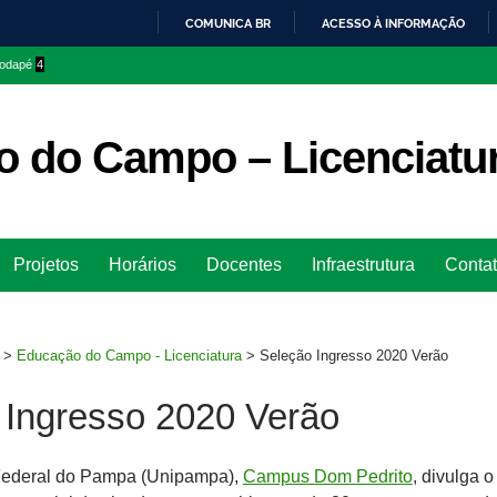
COMUNICA BR
ACESSO À INFORMAÇÃO
IR
 rodapé
4
PARA
O
CONTEÚDO
 do Campo – Licenciatu
Ir
Projetos
Horários
Docentes
Infraestrutura
Conta
para
rodapé
>
Educação do Campo - Licenciatura
>
Seleção Ingresso 2020 Verão
 Ingresso 2020 Verão
Federal do Pampa (Unipampa),
Campus Dom Pedrito
, divulga o