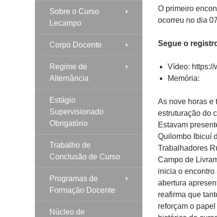
O primeiro enco
Sobre o Curso
ocorreu no dia 07
Lecampo
Segue o registr
Corpo Docente
Regime de
Vídeo: https
Alternância
Memória:
Estágio
As nove horas e trinta minutos do dia 07 de abril de 2017, se inicia a reunião de estruturação do conselho comunitário da LECAMPO, previsto no PPC do curso. Estavam presentes as seguintes instituições: MST, Associação de Remanescentes de Quilombo Ibicuí da Armada e Quilombo do Munhoz, Movimento Sindical de Trabalhadores Rurais – Fetraf Sul, Secretarias Municipais de Educação, Escolas do Campo de Livramento, Candiota, Hulha, Dom Pedrito e Bagé. Professora Maritza inicia o encontro saudando os presentes. O professor Vinícius realiza uma fala de abertura apresentando o histórico do cenário universitário no país nos últimos anos, e reafirma que tanto a UNIPAMPA como a UFFS são iniciativas importantes que reforçam o papel da universidade frente a sociedade. A fala continua abordando o histórico do curso da LECAMPO no campus, e explica um pouco sobre a estruturação do curso (Tempo Universidade e Tempo Comunidade). Vinícius explica sobre a reflexão que levou a iniciativa de estruturar o Conselho Comunitário – participação da comunidade na dinâmica do curso – argumentando que já existem outros exemplos de conselhos comunitários na universidade. São abordados aspectos da conjuntura atual, bem como dos desafios que são colocados para a educação no próximo período. Na sequência explicou-se como foi organizada a agenda do encontro, dedicando-se o primeiro momento à apresentação das estruturas universitárias que comportam o curso e, no segundo momento, à interação e participação efetiva das entidades por intermédio do debate. Questões centrais para o encontro: 1 – qual é o papel da universidade na comunidade / realidade das instituições presentes. 2 – Como maximizar uma rede de contatos/comunicação entre as instituições? 3 – Qual o papel do curso frente a realidade dessas comunidades? Foi proposta uma rodada de apresentação entre os presentes. Professor Vinícius convida o professor Thiago Beuron – diretor do campus Dom Pedrito – para realizar uma fala de apresentação. Thiago inicia sua fala saudando os presentes e abordando aspectos da conjuntura da educação no Brasil. A fala segue com um breve histórico da criação e evolução dos cursos de grad
Supervisionado
Obrigatório
Trabalho de
Conclusão de Curso
Programas de
Formação Docente
Núcleo de