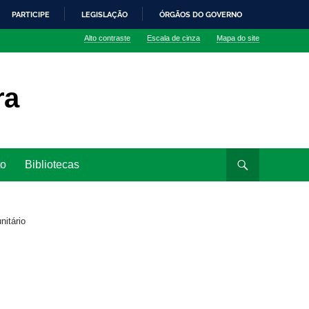
PARTICIPE
LEGISLAÇÃO
ÓRGÃOS DO GOVERNO
Alto contraste
Escala de cinza
Mapa do site
ra
to
Bibliotecas
nitário