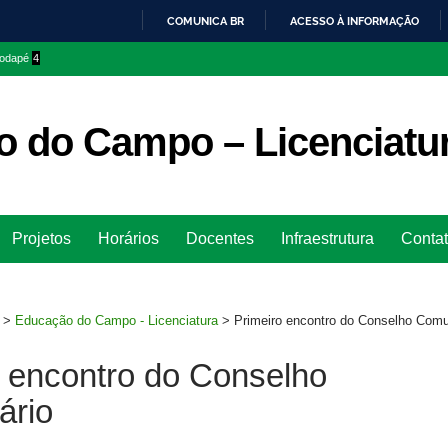
COMUNICA BR
ACESSO À INFORMAÇÃO
IR
 rodapé
4
PARA
O
CONTEÚDO
 do Campo – Licenciatu
Ir
Projetos
Horários
Docentes
Infraestrutura
Conta
para
rodapé
>
Educação do Campo - Licenciatura
>
Primeiro encontro do Conselho Comu
o encontro do Conselho
ário