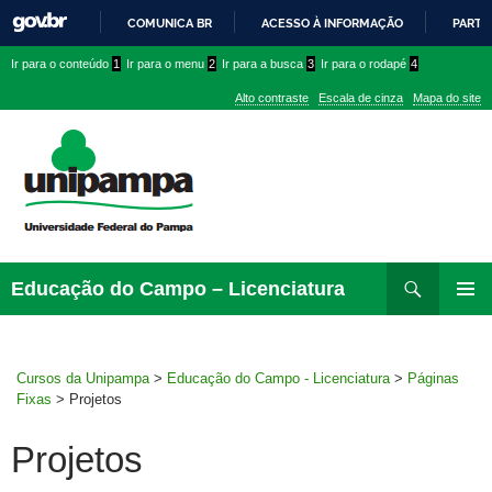
COMUNICA BR
ACESSO À INFORMAÇÃO
PARTI
IR
Ir
Ir
Ir
Ir para o conteúdo
1
Ir para o menu
2
Ir para a busca
3
Ir para o rodapé
4
PARA
para
para
para
O
Alto contraste
Escala de cinza
Mapa do site
CONTEÚDO
conteúdo
menu
menu
superior
lateral
Pesquisar
Ir
Educação do Campo – Licenciatura
para
MENU
rodapé
PRINCI
Cursos da Unipampa
>
Educação do Campo - Licenciatura
>
Páginas
Fixas
>
Projetos
Projetos