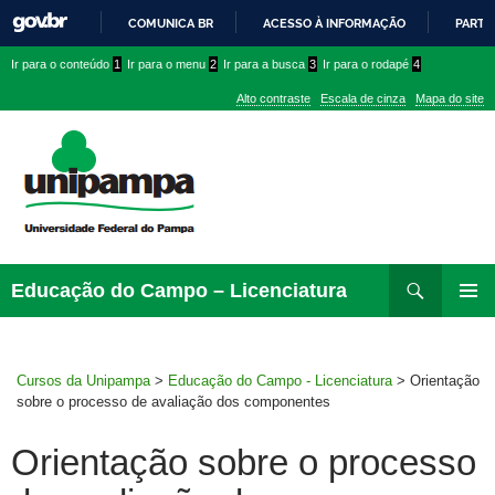
COMUNICA BR
ACESSO À INFORMAÇÃO
PARTI
IR
Ir
Ir
Ir
Ir para o conteúdo
1
Ir para o menu
2
Ir para a busca
3
Ir para o rodapé
4
PARA
para
para
para
O
Alto contraste
Escala de cinza
Mapa do site
CONTEÚDO
conteúdo
menu
menu
superior
lateral
Pesquisar
Ir
Educação do Campo – Licenciatura
para
MENU
rodapé
PRINCI
Cursos da Unipampa
>
Educação do Campo - Licenciatura
>
Orientação
sobre o processo de avaliação dos componentes
Orientação sobre o processo