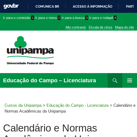
COMUNICA BR
ACESSO À INFORMAÇÃO
PARTI
IR
Ir
Ir
Ir
Ir para o conteúdo
1
Ir para o menu
2
Ir para a busca
3
Ir para o rodapé
4
PARA
para
para
para
O
Alto contraste
Escala de cinza
Mapa do site
CONTEÚDO
conteúdo
menu
menu
superior
lateral
Pesquisar
Ir
Educação do Campo – Licenciatura
para
MENU
rodapé
PRINCI
Cursos da Unipampa
>
Educação do Campo - Licenciatura
>
Calendário e
Normas Acadêmicas da Unipampa
Calendário e Normas