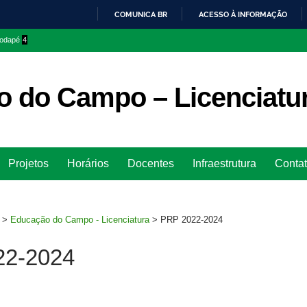
COMUNICA BR
ACESSO À INFORMAÇÃO
IR
 rodapé
4
PARA
O
CONTEÚDO
 do Campo – Licenciatu
Ir
Projetos
Horários
Docentes
Infraestrutura
Conta
para
rodapé
>
Educação do Campo - Licenciatura
>
PRP 2022-2024
22-2024