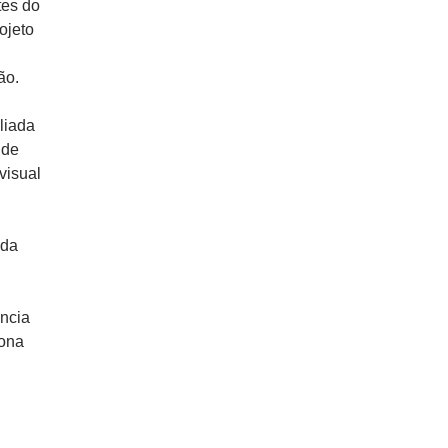
tes do
ojeto
ão.
liada
 de
visual
 da
ncia
iona