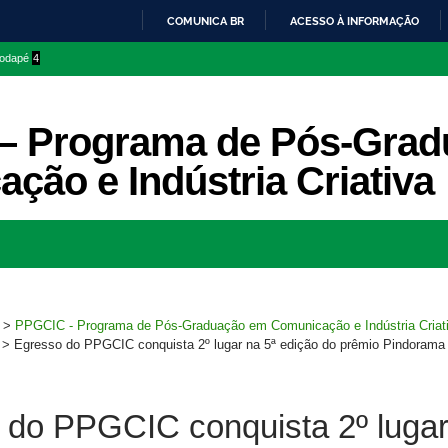
COMUNICA BR
ACESSO À INFORMAÇÃO
IR
 rodapé
4
PARA
O
CONTEÚDO
– Programa de Pós-Grad
ção e Indústria Criativa
Ir
para
rodapé
>
PPGCIC - Programa de Pós-Graduação em Comunicação e Indústria Criat
>
Egresso do PPGCIC conquista 2º lugar na 5ª edição do prêmio Pindoram
 do PPGCIC conquista 2º luga