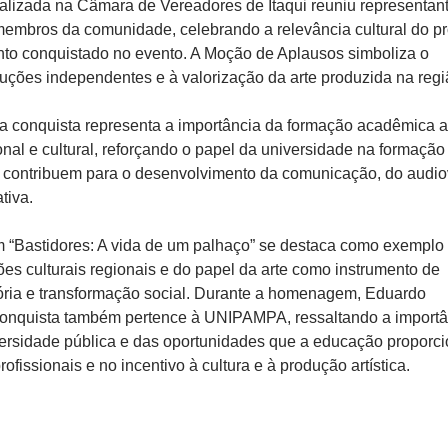
izada na Câmara de Vereadores de Itaqui reuniu representan
membros da comunidade, celebrando a relevância cultural do pr
to conquistado no evento. A Moção de Aplausos simboliza o
duções independentes e à valorização da arte produzida na regi
 conquista representa a importância da formação acadêmica a
ional e cultural, reforçando o papel da universidade na formação
e contribuem para o desenvolvimento da comunicação, do audio
ativa.
 “Bastidores: A vida de um palhaço” se destaca como exemplo
ões culturais regionais e do papel da arte como instrumento de
ria e transformação social. Durante a homenagem, Eduardo
conquista também pertence à UNIPAMPA, ressaltando a importâ
ersidade pública e das oportunidades que a educação proporc
ofissionais e no incentivo à cultura e à produção artística.