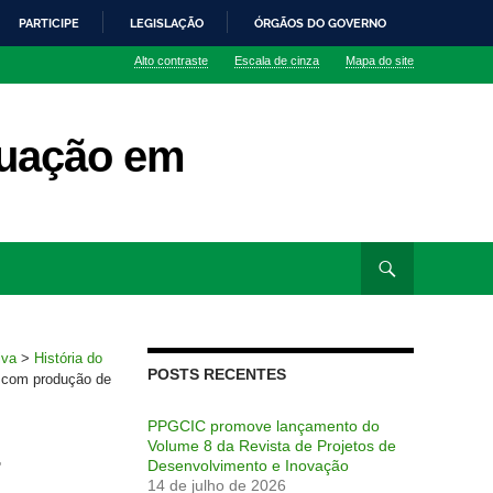
PARTICIPE
LEGISLAÇÃO
ÓRGÃOS DO GOVERNO
Alto contraste
Escala de cinza
Mapa do site
uação em
iva
>
História do
POSTS RECENTES
a com produção de
PPGCIC promove lançamento do
Volume 8 da Revista de Projetos de
r
Desenvolvimento e Inovação
14 de julho de 2026