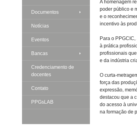
A homenagem real
poder público e 
Documentos
e o reconhecimen
incentivo às pro
Notícias
Para o PPGCIC, a
Eventos
à prática profiss
profissionais qu
Bancas
e da indústria cri
Credenciamento de
docentes
O curta-metragem
força das produç
Contato
expressão, memó
destacou que a 
PPGsLAB
do acesso à univ
na formação de pr