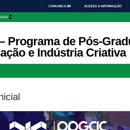
COMUNICA BR
ACESSO À INFORMAÇÃO
IR
 rodapé
4
PARA
O
CONTEÚDO
– Programa de Pós-Grad
ção e Indústria Criativa
Ir
para
rodapé
nicial