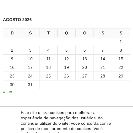
AGOSTO 2026
D
S
T
Q
Q
S
S
1
2
3
4
5
6
7
8
9
10
11
12
13
14
15
16
17
18
19
20
21
22
23
24
25
26
27
28
29
30
31
« jun
Este site utiliza cookies para melhorar a
IDIOMA:
experiência de navegação dos usuários. Ao
continuar utilizando o site, você concorda com a
Português
English
Español
política de monitoramento de cookies. Você