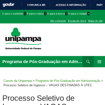
COMUNICA BR
ACESSO À INFORMAÇÃO
PARTI
IR
Ir
Ir
Ir
Ir para o conteúdo
1
Ir para o menu
2
Ir para a busca
3
Ir para o rodapé
4
PARA
para
para
para
O
Alto contraste
Escala de cinza
Mapa do site
CONTEÚDO
conteúdo
menu
menu
superior
lateral
Pesquisar
Ir
Programa de Pós-Graduação em Administração
para
MENU
rodapé
PRINCI
Cursos da Unipampa
>
Programa de Pós-Graduação em Administração
>
Processo Seletivo de Ingresso – VAGAS DESTINADAS À UTEC
Processo Seletivo de