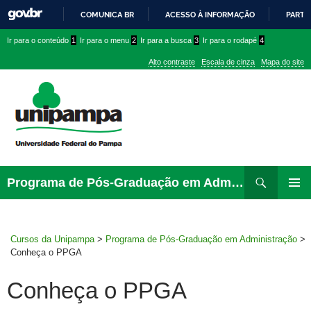
COMUNICA BR
ACESSO À INFORMAÇÃO
PARTI
IR
Ir
Ir
Ir
Ir para o conteúdo
1
Ir para o menu
2
Ir para a busca
3
Ir para o rodapé
4
PARA
para
para
para
O
Alto contraste
Escala de cinza
Mapa do site
CONTEÚDO
conteúdo
menu
menu
superior
lateral
Pesquisar
Ir
Programa de Pós-Graduação em Administração
para
MENU
rodapé
PRINCI
Cursos da Unipampa
>
Programa de Pós-Graduação em Administração
>
Conheça o PPGA
Conheça o PPGA