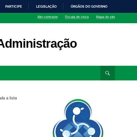
PARTICIPE
LEGISLAÇÃO
ÓRGÃOS DO GOVERNO
Alto contraste
Escala de cinza
Mapa do site
Administração
da a lista