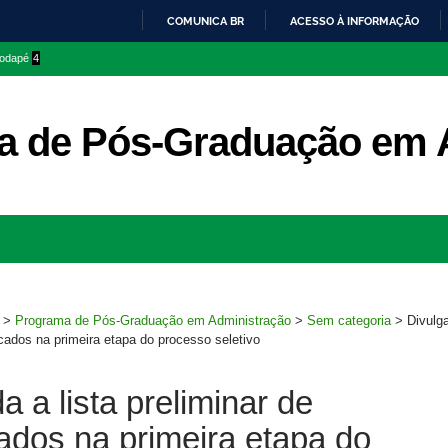
COMUNICA BR
ACESSO À INFORMAÇÃO
IR
 rodapé
4
PARA
O
CONTEÚDO
a de Pós-Graduação em 
Ir
para
rodapé
>
Programa de Pós-Graduação em Administração
>
Sem categoria
>
Divulga
icados na primeira etapa do processo seletivo
a a lista preliminar de
cados na primeira etapa do