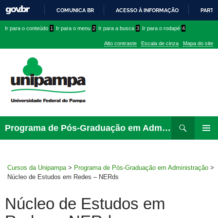
COMUNICA BR
ACESSO À INFORMAÇÃO
PARTI
IR
Ir
Ir
Ir
Ir para o conteúdo
1
Ir para o menu
2
Ir para a busca
3
Ir para o rodapé
4
PARA
para
para
para
O
Alto contraste
Escala de cinza
Mapa do site
CONTEÚDO
conteúdo
menu
menu
superior
lateral
Pesquisar
Ir
Programa de Pós-Graduação em Administração
para
MENU
rodapé
PRINCI
Cursos da Unipampa
>
Programa de Pós-Graduação em Administração
>
Núcleo de Estudos em Redes – NERds
Núcleo de Estudos em