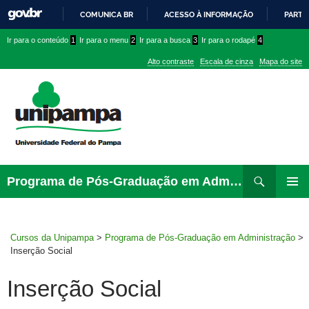
COMUNICA BR
ACESSO À INFORMAÇÃO
PARTI
IR
Ir
Ir
Ir
Ir para o conteúdo
1
Ir para o menu
2
Ir para a busca
3
Ir para o rodapé
4
PARA
para
para
para
O
Alto contraste
Escala de cinza
Mapa do site
CONTEÚDO
conteúdo
menu
menu
superior
lateral
Pesquisar
Ir
Programa de Pós-Graduação em Administração
para
MENU
rodapé
PRINCI
Cursos da Unipampa
>
Programa de Pós-Graduação em Administração
>
Inserção Social
Inserção Social