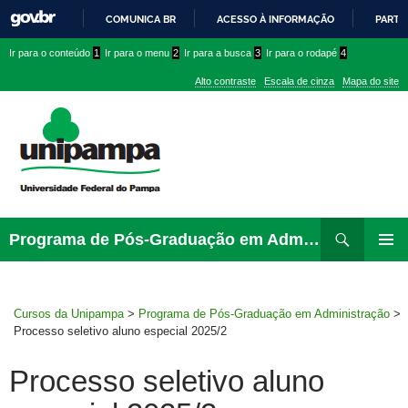
COMUNICA BR
ACESSO À INFORMAÇÃO
PARTI
IR
Ir
Ir
Ir
Ir para o conteúdo
1
Ir para o menu
2
Ir para a busca
3
Ir para o rodapé
4
PARA
para
para
para
O
Alto contraste
Escala de cinza
Mapa do site
CONTEÚDO
conteúdo
menu
menu
superior
lateral
Pesquisar
Ir
Programa de Pós-Graduação em Administração
para
MENU
rodapé
PRINCI
Cursos da Unipampa
>
Programa de Pós-Graduação em Administração
>
Processo seletivo aluno especial 2025/2
Processo seletivo aluno