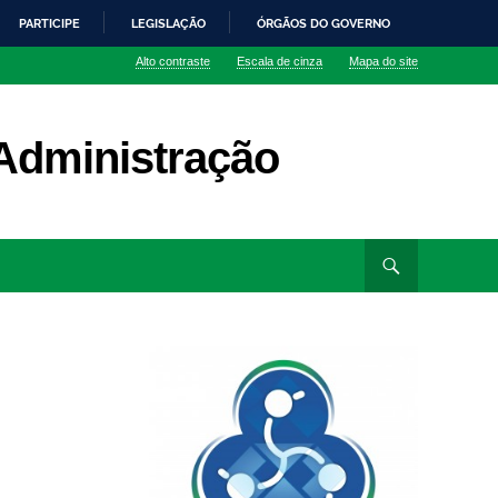
PARTICIPE
LEGISLAÇÃO
ÓRGÃOS DO GOVERNO
Alto contraste
Escala de cinza
Mapa do site
Administração