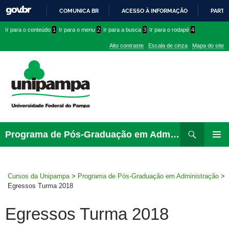
COMUNICA BR
ACESSO À INFORMAÇÃO
PARTI
IR
Ir
Ir
Ir
Ir para o conteúdo
1
Ir para o menu
2
Ir para a busca
3
Ir para o rodapé
4
PARA
para
para
para
O
Alto contraste
Escala de cinza
Mapa do site
CONTEÚDO
conteúdo
menu
menu
superior
lateral
Pesquisar
Ir
Programa de Pós-Graduação em Administração
para
MENU
rodapé
PRINCI
Cursos da Unipampa
>
Programa de Pós-Graduação em Administração
>
Egressos Turma 2018
Egressos Turma 2018