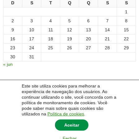
D
S
T
Q
Q
S
S
1
2
3
4
5
6
7
8
9
10
11
12
13
14
15
16
17
18
19
20
21
22
23
24
25
26
27
28
29
30
31
« jun
Este site utiliza cookies para melhorar a
IDIOMA:
experiência de navegação dos usuários. Ao
continuar utilizando o site, você concorda com a
Português
English
Español
política de monitoramento de cookies. Você
pode saber mais sobre quais cookies são
utilizados na
Política de cookies
.
Aceitar
© 2014 Universidade Federal do Pampa - UNIPAMPA
Rua Barão do Triunfo, 1048. CEP: 97573-634, Santana do Livramento,
Fechar