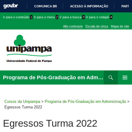
COMUNICA BR
ACESSO À INFORMAÇÃO
PARTI
IR
Ir
Ir
Ir
Ir para o conteúdo
1
Ir para o menu
2
Ir para a busca
3
Ir para o rodapé
4
PARA
para
para
para
O
Alto contraste
Escala de cinza
Mapa do site
CONTEÚDO
conteúdo
menu
menu
superior
lateral
Pesquisar
Ir
Programa de Pós-Graduação em Administração
para
MENU
rodapé
PRINCI
Cursos da Unipampa
>
Programa de Pós-Graduação em Administração
>
Egressos Turma 2022
Egressos Turma 2022