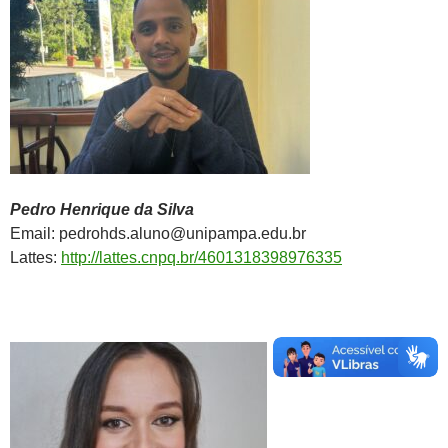
Pedro Henrique da Silva
Email: pedrohds.aluno@unipampa.edu.br
Lattes:
http://lattes.cnpq.br/4601318398976335