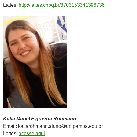
Lattes:
http://lattes.cnpq.br/3703153341396736
Katia Mariel Figueroa Rohmann
Email: katiarohmann.aluno@unipampa.edu.br
Lattes:
acesse aqui