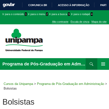
COMUNICA BR
ACESSO À INFORMAÇÃO
PARTI
IR
Ir
Ir
Ir
Ir para o conteúdo
1
Ir para o menu
2
Ir para a busca
3
Ir para o rodapé
4
PARA
para
para
para
O
Alto contraste
Escala de cinza
Mapa do site
CONTEÚDO
conteúdo
menu
menu
superior
lateral
Pesquisar
Ir
Programa de Pós-Graduação em Administração
para
MENU
rodapé
PRINCI
Cursos da Unipampa
>
Programa de Pós-Graduação em Administração
>
Bolsistas
Bolsistas