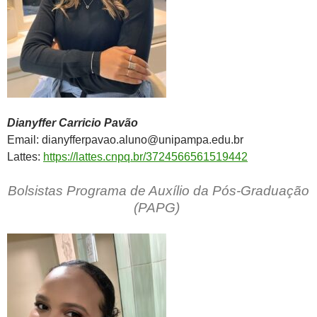
Dianyffer Carricio Pavão
Email: dianyfferpavao.aluno@unipampa.edu.br
Lattes:
https://lattes.cnpq.br/3724566561519442
Bolsistas Programa de Auxílio da Pós-Graduação
(PAPG)