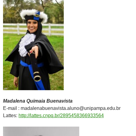
Madalena Quimaia Buenavista
E-mail : madalenabuenavista.aluno@unipampa.edu.br
Lattes:
http://lattes.cnpq.br/2895458366933564