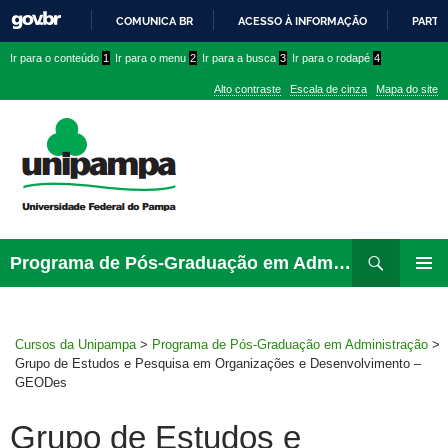
COMUNICA BR
ACESSO À INFORMAÇÃO
PARTI
IR
Ir
Ir
Ir
Ir para o conteúdo
1
Ir para o menu
2
Ir para a busca
3
Ir para o rodapé
4
PARA
para
para
para
O
Alto contraste
Escala de cinza
Mapa do site
CONTEÚDO
conteúdo
menu
menu
superior
lateral
Pesquisar
Ir
Programa de Pós-Graduação em Administração
para
MENU
rodapé
PRINCI
Cursos da Unipampa
>
Programa de Pós-Graduação em Administração
>
Grupo de Estudos e Pesquisa em Organizações e Desenvolvimento –
GEODes
Grupo de Estudos e