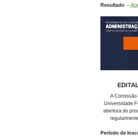
Resultado
–
Ace
EDITA
A Comissão 
Universidade Fe
abertura do pr
regularmente
Período de Insc