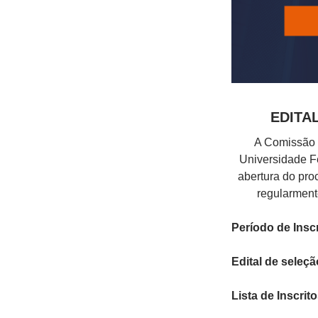
EDITA
A Comissão 
Universidade Fe
abertura do pr
regularment
Período de Insc
Edital de seleçã
Lista de Inscrit