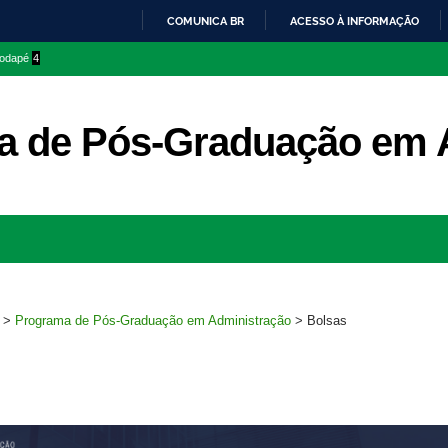
COMUNICA BR
ACESSO À INFORMAÇÃO
IR
 rodapé
4
PARA
O
CONTEÚDO
a de Pós-Graduação em 
Ir
para
rodapé
>
Programa de Pós-Graduação em Administração
>
Bolsas