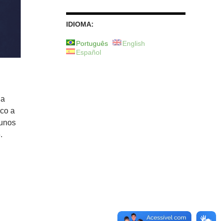
IDIOMA:
Português
English
Español
da
ico a
lunos
.