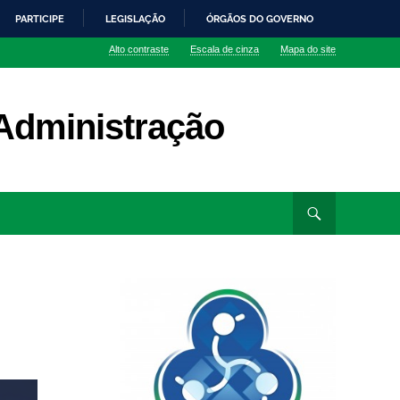
PARTICIPE
LEGISLAÇÃO
ÓRGÃOS DO GOVERNO
Alto contraste
Escala de cinza
Mapa do site
Administração