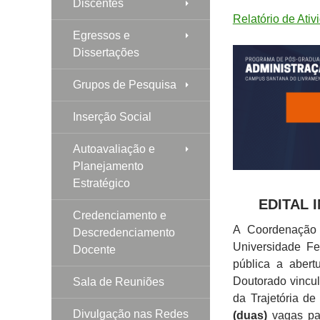
Discentes
Relatório de Ati
Egressos e
Dissertações
Grupos de Pesquisa
Inserção Social
Autoavaliação e
Planejamento
Estratégico
EDITAL 
Credenciamento e
A Coordenação
Descredenciamento
Universidade F
Docente
pública a abert
Doutorado vincu
Sala de Reuniões
da Trajetória d
Divulgação nas Redes
(duas)
vagas par