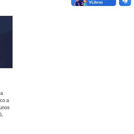
da
ico a
lunos
6.