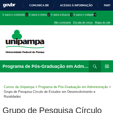
COMUNICA BR
ACESSO À INFORMAÇÃO
PARTI
IR
Ir
Ir
Ir
Ir para o conteúdo
1
Ir para o menu
2
Ir para a busca
3
Ir para o rodapé
4
PARA
para
para
para
O
Alto contraste
Escala de cinza
Mapa do site
CONTEÚDO
conteúdo
menu
menu
superior
lateral
Pesquisar
Ir
Programa de Pós-Graduação em Administração
para
MENU
rodapé
PRINCI
Cursos da Unipampa
>
Programa de Pós-Graduação em Administração
>
Grupo de Pesquisa Círculo de Estudos em Desenvolvimento e
Ruralidades
Grupo de Pesquisa Círculo