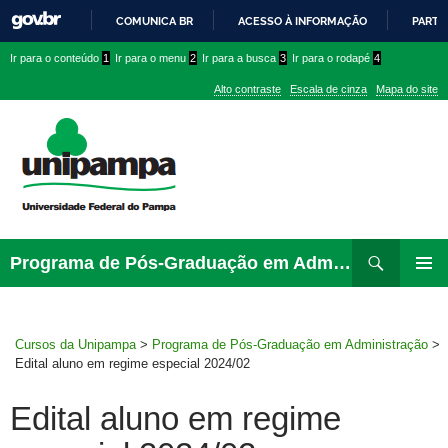
COMUNICA BR
ACESSO À INFORMAÇÃO
PARTI
IR
Ir
Ir
Ir
Ir para o conteúdo
1
Ir para o menu
2
Ir para a busca
3
Ir para o rodapé
4
PARA
para
para
para
O
Alto contraste
Escala de cinza
Mapa do site
CONTEÚDO
conteúdo
menu
menu
superior
lateral
Pesquisar
Ir
Programa de Pós-Graduação em Administração
para
MENU
rodapé
PRINCI
Cursos da Unipampa
>
Programa de Pós-Graduação em Administração
>
Edital aluno em regime especial 2024/02
Edital aluno em regime