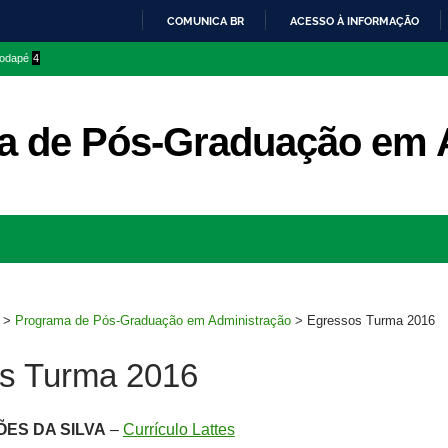
COMUNICA BR
ACESSO À INFORMAÇÃO
IR
 rodapé
4
PARA
O
CONTEÚDO
a de Pós-Graduação em 
Ir
para
rodapé
>
Programa de Pós-Graduação em Administração
>
Egressos Turma 2016
s Turma 2016
ÕES DA SILVA
–
Currículo Lattes