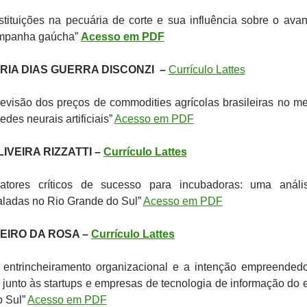
stituições na pecuária de corte e sua influência sobre o ava
campanha gaúcha”
Acesso em PDF
RIA DIAS GUERRA DISCONZI –
Currículo Lattes
evisão dos preços de commodities agrícolas brasileiras no m
redes neurais artificiais”
Acesso em PDF
IVEIRA RIZZATTI –
Currículo Lattes
tores críticos de sucesso para incubadoras: uma análi
aladas no Rio Grande do Sul”
Acesso em PDF
BEIRO DA ROSA –
Currículo Lattes
entrincheiramento organizacional e a intenção empreended
o junto às startups e empresas de tecnologia de informação do 
o Sul”
Acesso em PDF