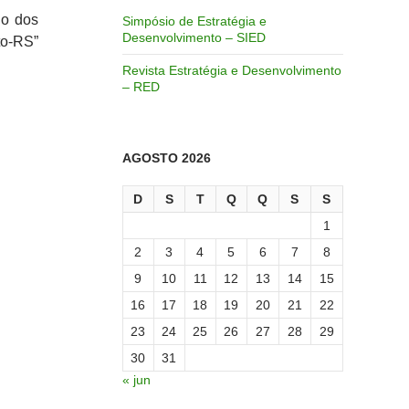
io dos
Simpósio de Estratégia e
Desenvolvimento – SIED
o-RS”
Revista Estratégia e Desenvolvimento
– RED
AGOSTO 2026
D
S
T
Q
Q
S
S
1
2
3
4
5
6
7
8
9
10
11
12
13
14
15
16
17
18
19
20
21
22
23
24
25
26
27
28
29
30
31
« jun