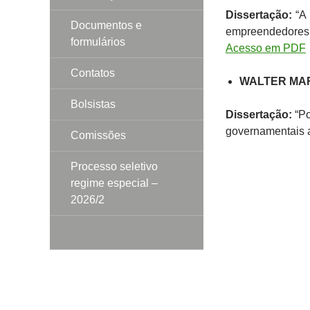
Dissertação:
“A 
Documentos e
empreendedores
formulários
Acesso em PDF
Contatos
WALTER MAR
Bolsistas
Dissertação:
“Po
governamentais a
Comissões
Processo seletivo
regime especial –
2026/2