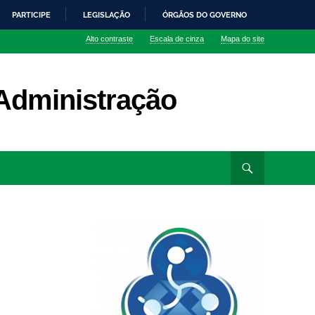
PARTICIPE
LEGISLAÇÃO
ÓRGÃOS DO GOVERNO
Alto contraste
Escala de cinza
Mapa do site
Administração