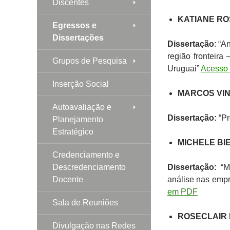
Discentes
KATIANE RO
Egressos e
Dissertações
Dissertação
: “A
região fronteira
Grupos de Pesquisa
Uruguai”
Acesso
Inserção Social
MARCOS VIN
Autoavaliação e
Dissertação:
“Pr
Planejamento
Estratégico
MICHELE BIE
Credenciamento e
Descredenciamento
Dissertação:
“Ma
Docente
análise nas empr
em PDF
Sala de Reuniões
ROSECLAIR
Divulgação nas Redes