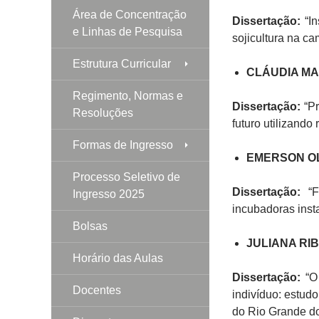
Área de Concentração
Dissertação:
“In
e Linhas de Pesquisa
sojicultura na 
Estrutura Curricular
CLÁUDIA MA
Regimento, Normas e
Dissertação:
“Pr
Resoluções
futuro utilizando 
Formas de Ingresso
EMERSON OL
Processo Seletivo de
Dissertação:
“Fa
Ingresso 2025
incubadoras inst
Bolsas
JULIANA RI
Horário das Aulas
Dissertação:
“O 
Docentes
indivíduo: estud
do Rio Grande d