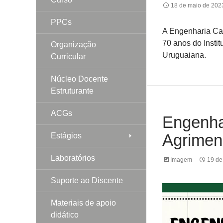
18 de maio de 202
PPCs
A Engenharia Ca
70 anos do Instit
Organização
Uruguaiana.
Curricular
Núcleo Docente
Estruturante
ACGs
Engenhar
Agrimen
Estágios
Laboratórios
Imagem
19 de
Suporte ao Discente
Materiais de apoio
didático