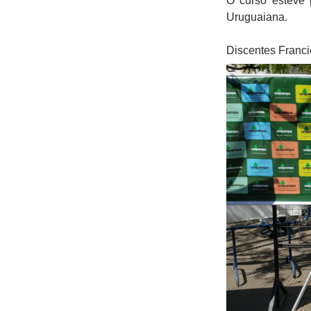
O curso esteve 
Uruguaiana.
Discentes Franc