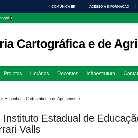
COMUNICA BR
ACESSO À INFORMAÇÃO
IR
 rodapé
4
PARA
O
CONTEÚDO
ia Cartográfica e de Ag
Ir
Projetos
Horários
Docentes
Infraestrutura
Conta
para
rodapé
>
Engenharia Cartográfica e de Agrimensura
o Instituto Estadual de Educaçã
rari Valls