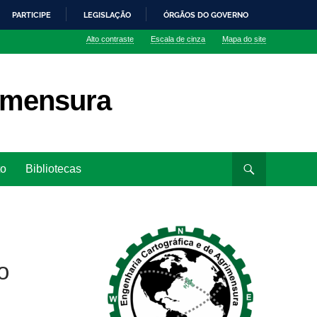
PARTICIPE
LEGISLAÇÃO
ÓRGÃOS DO GOVERNO
Alto contraste
Escala de cinza
Mapa do site
rimensura
to
Bibliotecas
o