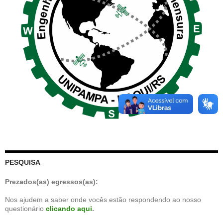
PESQUISA
Prezados(as) egressos(as):
Nos ajudem a saber onde vocês estão respondendo ao nosso
questionário
clicando aqui
.