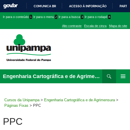
COMUNICA BR
ACESSO À INFORMAÇÃO
PARTI
IR
Ir
Ir
Ir
Ir para o conteúdo
1
Ir para o menu
2
Ir para a busca
3
Ir para o rodapé
4
PARA
para
para
para
O
Alto contraste
Escala de cinza
Mapa do site
CONTEÚDO
conteúdo
menu
menu
superior
lateral
Pesquisar
Ir
Engenharia Cartográfica e de Agrimensura
para
MENU
rodapé
PRINCI
Cursos da Unipampa
>
Engenharia Cartográfica e de Agrimensura
>
Páginas Fixas
>
PPC
PPC