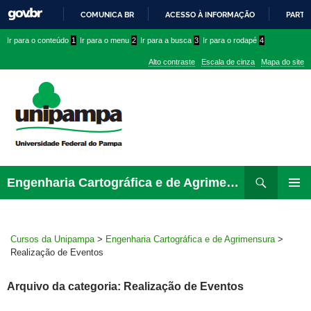
COMUNICA BR
ACESSO À INFORMAÇÃO
PARTI
IR
Ir
Ir
Ir
Ir para o conteúdo
1
Ir para o menu
2
Ir para a busca
3
Ir para o rodapé
4
PARA
para
para
para
O
Alto contraste
Escala de cinza
Mapa do site
CONTEÚDO
conteúdo
menu
menu
superior
lateral
Pesquisar
Ir
Engenharia Cartográfica e de Agrimensura
para
MENU
rodapé
PRINCI
Cursos da Unipampa
>
Engenharia Cartográfica e de Agrimensura
>
Realização de Eventos
Arquivo da categoria: Realização de Eventos