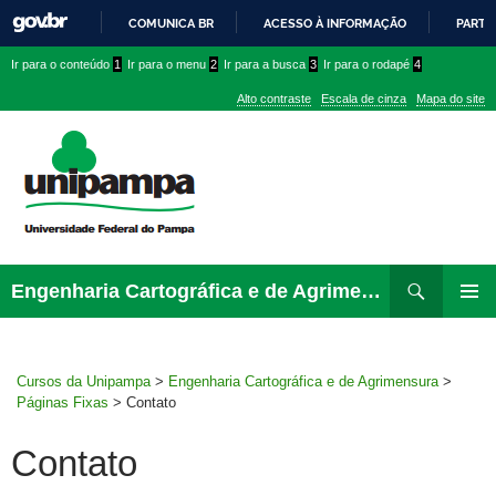
COMUNICA BR
ACESSO À INFORMAÇÃO
PARTI
IR
Ir
Ir
Ir
Ir para o conteúdo
1
Ir para o menu
2
Ir para a busca
3
Ir para o rodapé
4
PARA
para
para
para
O
Alto contraste
Escala de cinza
Mapa do site
CONTEÚDO
conteúdo
menu
menu
superior
lateral
Pesquisar
Ir
Engenharia Cartográfica e de Agrimensura
para
MENU
rodapé
PRINCI
Cursos da Unipampa
>
Engenharia Cartográfica e de Agrimensura
>
Páginas Fixas
>
Contato
Contato