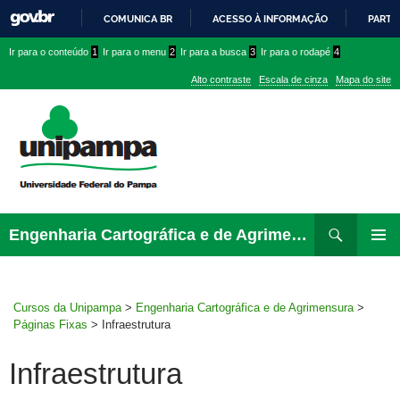
COMUNICA BR
ACESSO À INFORMAÇÃO
PARTI
IR
Ir
Ir
Ir
Ir para o conteúdo
1
Ir para o menu
2
Ir para a busca
3
Ir para o rodapé
4
PARA
para
para
para
O
Alto contraste
Escala de cinza
Mapa do site
CONTEÚDO
conteúdo
menu
menu
superior
lateral
Pesquisar
Ir
Engenharia Cartográfica e de Agrimensura
para
MENU
rodapé
PRINCI
Cursos da Unipampa
>
Engenharia Cartográfica e de Agrimensura
>
Páginas Fixas
>
Infraestrutura
Infraestrutura