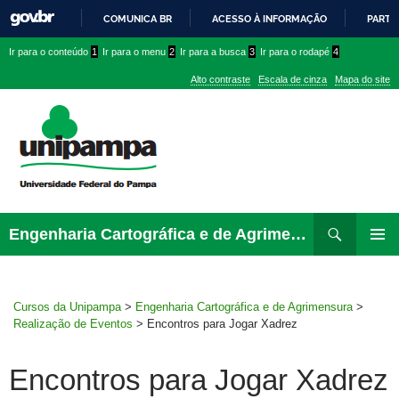
COMUNICA BR
ACESSO À INFORMAÇÃO
PARTI
IR
Ir
Ir
Ir
Ir para o conteúdo
1
Ir para o menu
2
Ir para a busca
3
Ir para o rodapé
4
PARA
para
para
para
O
Alto contraste
Escala de cinza
Mapa do site
CONTEÚDO
conteúdo
menu
menu
superior
lateral
Pesquisar
Ir
Engenharia Cartográfica e de Agrimensura
para
MENU
rodapé
PRINCI
Cursos da Unipampa
>
Engenharia Cartográfica e de Agrimensura
>
Realização de Eventos
>
Encontros para Jogar Xadrez
Encontros para Jogar Xadrez