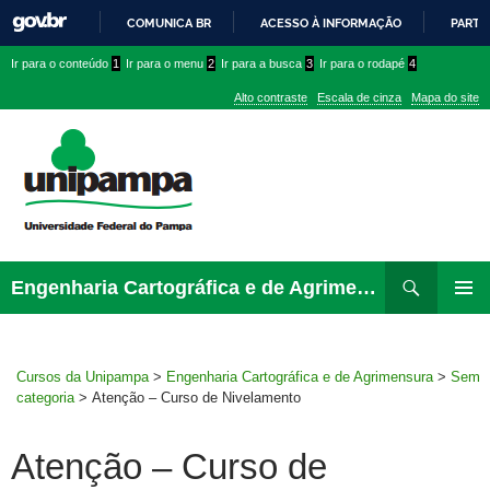
COMUNICA BR
ACESSO À INFORMAÇÃO
PARTI
IR
Ir
Ir
Ir
Ir para o conteúdo
1
Ir para o menu
2
Ir para a busca
3
Ir para o rodapé
4
PARA
para
para
para
O
Alto contraste
Escala de cinza
Mapa do site
CONTEÚDO
conteúdo
menu
menu
superior
lateral
Pesquisar
Ir
Engenharia Cartográfica e de Agrimensura
para
MENU
rodapé
PRINCI
Cursos da Unipampa
>
Engenharia Cartográfica e de Agrimensura
>
Sem
categoria
>
Atenção – Curso de Nivelamento
Atenção – Curso de