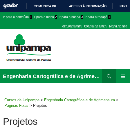
COMUNICA BR
ACESSO À INFORMAÇÃO
PARTI
IR
Ir
Ir
Ir
Ir para o conteúdo
1
Ir para o menu
2
Ir para a busca
3
Ir para o rodapé
4
PARA
para
para
para
O
Alto contraste
Escala de cinza
Mapa do site
CONTEÚDO
conteúdo
menu
menu
superior
lateral
Pesquisar
Ir
Engenharia Cartográfica e de Agrimensura
para
MENU
rodapé
PRINCI
Cursos da Unipampa
>
Engenharia Cartográfica e de Agrimensura
>
Páginas Fixas
>
Projetos
Projetos