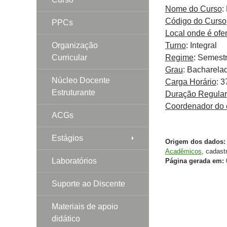
Nome do Curso
:
Código do Curso
PPCs
Local onde é ofe
Organização
Turno
: Integral
Curricular
Regime
: Semestr
Grau
: Bacharela
Núcleo Docente
Carga Horário
: 
Estruturante
Duração Regular
Coordenador do 
ACGs
Estágios
Origem dos dados:
Acadêmicos
, cadast
Laboratórios
Página gerada em:
0
Suporte ao Discente
Materiais de apoio
didático