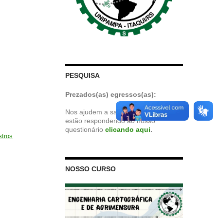
PESQUISA
Prezados(as) egressos(as):
Nos ajudem a saber onde vocês
estão respondendo ao nosso
questionário
clicando aqui
.
stros
NOSSO CURSO