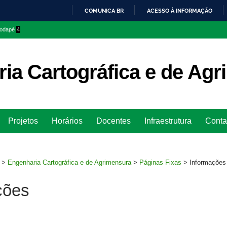
COMUNICA BR
ACESSO À INFORMAÇÃO
IR
 rodapé
4
PARA
O
CONTEÚDO
ia Cartográfica e de Ag
Ir
Projetos
Horários
Docentes
Infraestrutura
Conta
para
rodapé
>
Engenharia Cartográfica e de Agrimensura
>
Páginas Fixas
>
Informações
ções