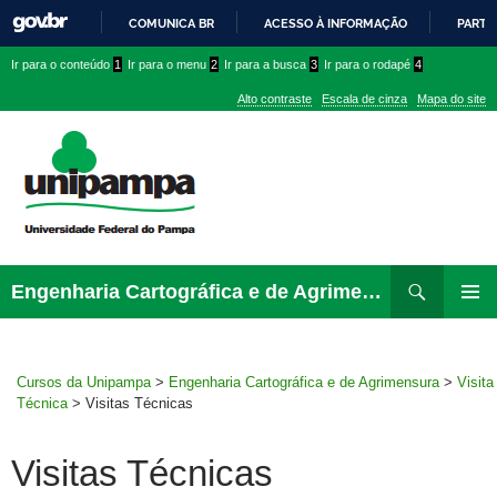
COMUNICA BR
ACESSO À INFORMAÇÃO
PARTI
IR
Ir
Ir
Ir
Ir para o conteúdo
1
Ir para o menu
2
Ir para a busca
3
Ir para o rodapé
4
PARA
para
para
para
O
Alto contraste
Escala de cinza
Mapa do site
CONTEÚDO
conteúdo
menu
menu
superior
lateral
Pesquisar
Ir
Engenharia Cartográfica e de Agrimensura
para
MENU
rodapé
PRINCI
Cursos da Unipampa
>
Engenharia Cartográfica e de Agrimensura
>
Visita
Técnica
>
Visitas Técnicas
Visitas Técnicas